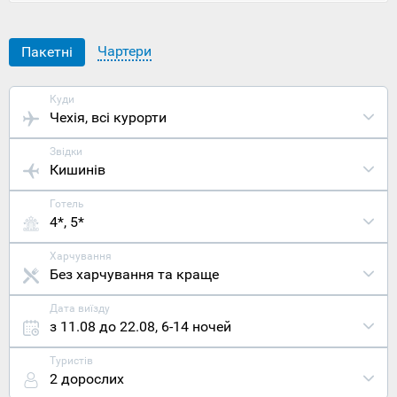
до Чехії з
Києва
та
залишити
Чартери
Пакетні
дуже
приємні
враження.
Куди
Розташовує
Чехія
, всі курорти
місто
Славоніце
Звідки
на півдні
Кишинів
Чехії,
буквально
Готель
за кілька
4*, 5*
кілометрів
від
чесько-
Харчування
австрійсько
Без харчування та краще
кордону.
Столиця
Дата виїзду
Прага
з 11.08 до 22.08
,
6-14 ночей
видалена
на 183
Туристів
кілометрах
2 дорослих
на північ,