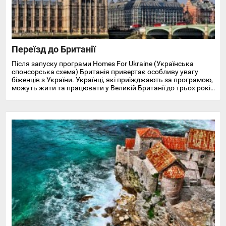
Переїзд до Британії
Після запуску програми Homes For Ukraine (Українська
спонсорська схема) Британія привертає особливу увагу
біженців з України. Українці, які приїжджають за програмою,
можуть жити та працювати у Великій Британії до трьох років
і отримують доступ до охорони здоров'я, пільг, підтримки у
працевлаштуванні, освіті та навчанні англійської мови.