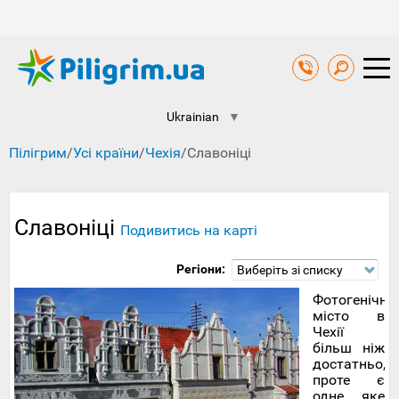
Ukrainian
▼
Пілігрим
/
Усі країни
/
Чехія
/
Славоніці
Славоніці
Подивитись на карті
Регіони:
Виберіть зі списку
Фотогенічне
місто в
Чехії
більш ніж
достатньо,
проте є
одне, яке