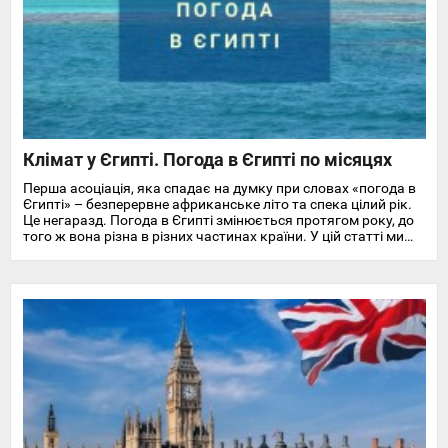
Клімат у Єгипті. Погода в Єгипті по місяцях
Перша асоціація, яка спадає на думку при словах «погода в
Єгипті» – безперервне африканське літо та спека цілий рік.
Це негаразд. Погода в Єгипті змінюється протягом року, до
того ж вона різна в різних частинах країни. У цій статті ми
докладно розповімо про особливості клімату та температуру
повітря та води в Єгипті на найпопулярніших курортах
Червоного моря.