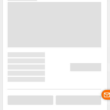
Чехословач
та
Австрією
пройшла
Залізна
Завіса,
яка
обрубала
багато
безперервни
зв'язків
прикордонн
Славониці.
Після
падіння
режиму
комуністів
він встиг
трохи
відновитись,
проте до
колишніх
масштабів
повернутися
так і не