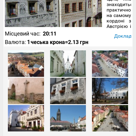
знаходиться
практично
на самому
кордоні з
Австрією і
де,
Місцевий час:
20:11
Докладніш
прогулюючи
Валюта:
1
чеська крона
=2.13 грн
центром,
буквально
не
встигаєш
переводити
затвор
фотоапарата
Це чеське
місто
носить
ім'я
Славоніце
,
яке може
стати
дуже
незвичайни
напрямком
для
турів