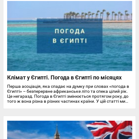
Клімат у Єгипті. Погода в Єгипті по місяцях
Перша асоціація, яка спадає на думку при словах «погода в
Єгипті» – безперервне африканське літо та спека цілий рік.
Це негаразд. Погода в Єгипті змінюється протягом року, до
того ж вона різна в різних частинах країни. У цій статті ми
докладно розповімо про особливості клімату та температуру
повітря та води в Єгипті на найпопулярніших курортах
Червоного моря.