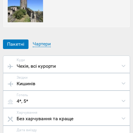
відіграють
свою
роль,
роблячи
Усті-над-
Лабем
першокласн
напрямком
Чартери
Пакетні
для
турів
до Чехії зі
Львова
.
Куди
Розташован
Чехія
, всі курорти
місто Усті-
над-Лабем
Звідки
на півночі
Кишинів
Чехії, біля
місця
впадання
Готель
річки
4*, 5*
Білини до
Ельби.
Харчування
Столиця
Без харчування та краще
Прага та
найближчий
Дата виїзду