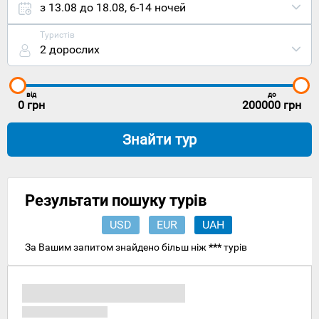
чеський
з 13.08 до 18.08
,
6-14 ночей
міжнародни
аеропорт
Туристів
вилучені
2 дорослих
на 70
кілометрів
на
південь.
від
до
Щодня з
0
грн
200000
грн
Праги в
Усті-над-
Знайти тур
Лабем
курсують
автобуси
та потяги,
а з
Результати пошуку турів
кожного
великого
USD
EUR
UAH
міста на
річці Ельбі
За Вашим запитом знайдено більш ніж
***
турів
до Усті-
над-Лабем
можна
дістатися
катером.