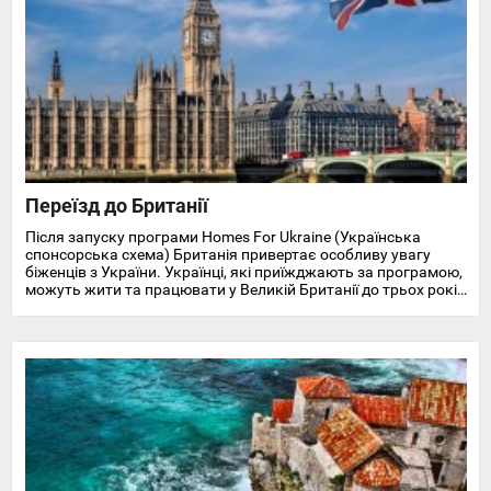
Переїзд до Британії
Після запуску програми Homes For Ukraine (Українська
спонсорська схема) Британія привертає особливу увагу
біженців з України. Українці, які приїжджають за програмою,
можуть жити та працювати у Великій Британії до трьох років
і отримують доступ до охорони здоров'я, пільг, підтримки у
працевлаштуванні, освіті та навчанні англійської мови.