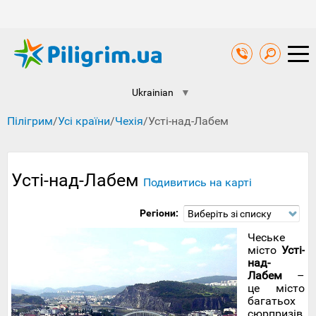
Ukrainian
▼
Пілігрим
/
Усі країни
/
Чехія
/
Усті-над-Лабем
Усті-над-Лабем
Подивитись на карті
Регіони:
Виберіть зі списку
Чеське
місто
Усті-
над-
Лабем
–
це місто
багатьох
сюрпризів.