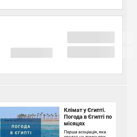
Клімат у Єгипті.
Погода в Єгипті по
місяцях
Перша асоціація, яка
спадає на думку при