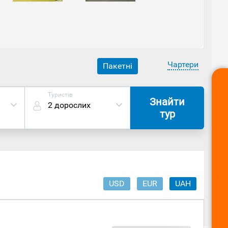
яну будівлю
Чехія
– ротонду Петра та Павла (9
ля ще 1997 року. Сьогодні сюди водять екскурсії і
ісцевого кам'яного вугілля, який можна поставити
Чартери
Пакетні
Туристів
Знайти
2 дорослих
тур
USD
EUR
UAH