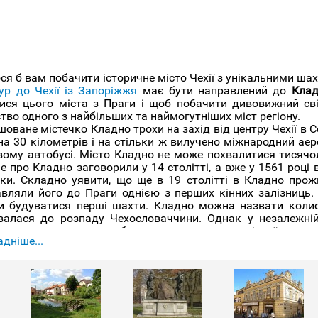
ся б вам побачити історичне місто Чехії з унікальними ша
ур до Чехії із Запоріжжя
має бути направлений до
Клад
тися цього міста з Праги і щоб побачити дивовижний сві
тво одного з найбільших та наймогутніших міст регіону.
оване містечко Кладно трохи на захід від центру Чехії в 
а 30 кілометрів і на стільки ж вилучено міжнародний аеро
вому автобусі. Місто Кладно не може похвалитися тисячол
 про Кладно заговорили у 14 столітті, а вже у 1561 році 
ки. Складно уявити, що ще в 19 столітті в Кладно прожи
авляли його до Праги однією з перших кінних залізниць. 
и будуватися перші шахти. Кладно можна назвати колис
валася до розпаду Чехословаччини. Однак у незалежній
истовуються для виробництва високотехнологічної продукц
дніше...
.
 - місто історичне і тут і в інших історичних містах є цік
ектурних об'єктів. Тут можна відвідати замок 18 столі
навства. Також варто звернути увагу на міську ратуш
тися докладніше про природні умови Кладно через при
кнутися до давніших споруд, то вам слід попрямувати в ок