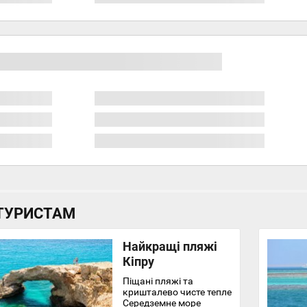
ТУРИСТАМ
Найкращі пляжі
Кіпру
Піщані пляжі та
кришталево чисте тепле
Середземне море