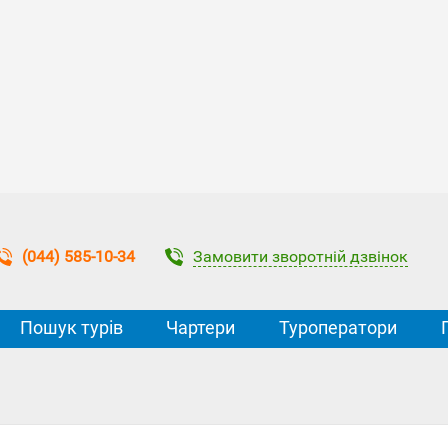
Замовити зворотній дзвінок
(044) 585-10-34
Пошук турів
Чартери
Туроператори