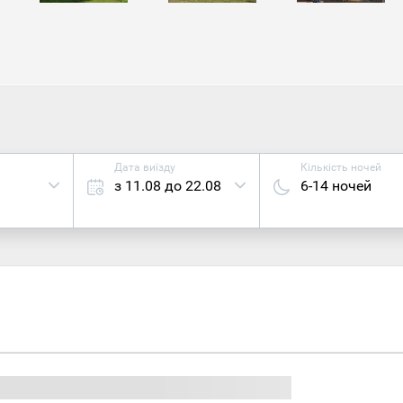
ища Будеч, в якому можна побачити найстарішу кам'
тя).
Майрау – музей просто неба і тут видобували кам'яне вугіл
 бажаючий може купити собі на згадку справжній зразок м
ицю або кинути у топку.
Дата виїзду
Кількість ночей
з 11.08 до 22.08
6-14 ночей