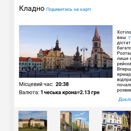
Кладно
Подивитись на карті
Хотіло
ваш
т
діста
багатс
Розташ
лише н
рейсо
Вперше
ярмар
відпр
Місцевий час:
20:38
почал
розви
Валюта:
1
чеська крона
=2.13 грн
викор
Докла
людей
Кладно
архіт
краєз
дізна
дотор