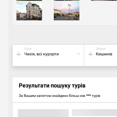
город
століт
Шахта 
кожен
на пол
Куди
Звідки
Чехія
, всі курорти
Кишинів
Результати пошуку турів
За Вашим запитом знайдено більш ніж
***
турів