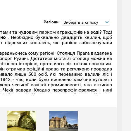
Регіони:
Виберіть зі списку
хтами та чудовим парком атракціонів на воді? Тоді
но
. Необхідно буквально двадцять хвилин, щоб
т підземних копалень, які раніше забезпечували
Середньочеському регіоні. Столиця Прага видалена
порт Рузині. Дістатися міста зі столиці можна на
ітньою історією, проте його вік також поважний.
він отримав офіційні права та регулярно проводив
вало лише 500 осіб, які переважно валили ліс і
1842 - час, коли було виявлено кам'яне вугілля і
кою чеської важкої промисловості, яка активно
 Чехії заводи Кладно перепрофілювалися і нині
ії. Сьогодні у Кладно проживає близько 69 тисяч
авий центр міста, де знаходиться безліч дивовижних
ття у стилі бароко, де нині розташувався музей
у та Слодецький музей природи, в якому можна
зму місцевої промисловості. Якщо ж ви хочете
олиці Кладно, де розташовані руїни стародавнього